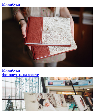
Минибуки
Минибуки
Фотопечать на холсте