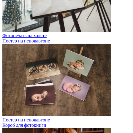
Фотопечать на холсте
Постер на пенокартоне
Постер на пенокартоне
Короб для фотокниги