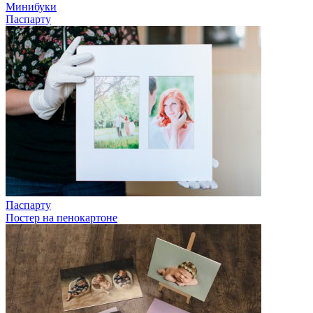
Минибуки
Паспарту
Паспарту
Постер на пенокартоне